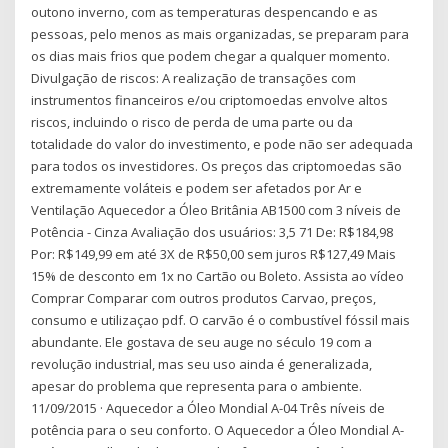
outono inverno, com as temperaturas despencando e as
pessoas, pelo menos as mais organizadas, se preparam para
os dias mais frios que podem chegar a qualquer momento.
Divulgação de riscos: A realização de transações com
instrumentos financeiros e/ou criptomoedas envolve altos
riscos, incluindo o risco de perda de uma parte ou da
totalidade do valor do investimento, e pode não ser adequada
para todos os investidores. Os preços das criptomoedas são
extremamente voláteis e podem ser afetados por Ar e
Ventilação Aquecedor a Óleo Britânia AB1500 com 3 níveis de
Potência - Cinza Avaliação dos usuários: 3,5 71 De: R$184,98
Por: R$149,99 em até 3X de R$50,00 sem juros R$127,49 Mais
15% de desconto em 1x no Cartão ou Boleto. Assista ao vídeo
Comprar Comparar com outros produtos Carvao, preços,
consumo e utilizaçao pdf. O carvão é o combustível fóssil mais
abundante. Ele gostava de seu auge no século 19 com a
revolução industrial, mas seu uso ainda é generalizada,
apesar do problema que representa para o ambiente.
11/09/2015 · Aquecedor a Óleo Mondial A-04 Três níveis de
potência para o seu conforto. O Aquecedor a Óleo Mondial A-