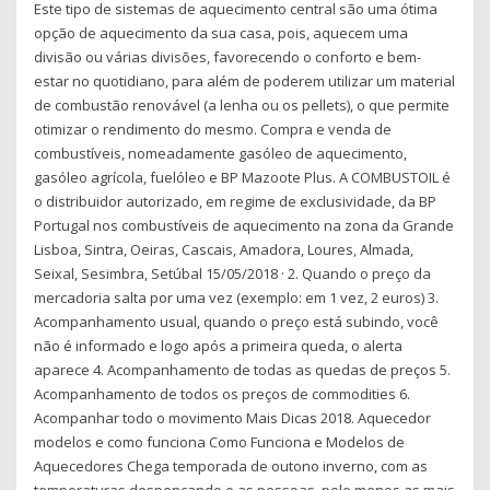
Este tipo de sistemas de aquecimento central são uma ótima
opção de aquecimento da sua casa, pois, aquecem uma
divisão ou várias divisões, favorecendo o conforto e bem-
estar no quotidiano, para além de poderem utilizar um material
de combustão renovável (a lenha ou os pellets), o que permite
otimizar o rendimento do mesmo. Compra e venda de
combustíveis, nomeadamente gasóleo de aquecimento,
gasóleo agrícola, fuelóleo e BP Mazoote Plus. A COMBUSTOIL é
o distribuidor autorizado, em regime de exclusividade, da BP
Portugal nos combustíveis de aquecimento na zona da Grande
Lisboa, Sintra, Oeiras, Cascais, Amadora, Loures, Almada,
Seixal, Sesimbra, Setúbal 15/05/2018 · 2. Quando o preço da
mercadoria salta por uma vez (exemplo: em 1 vez, 2 euros) 3.
Acompanhamento usual, quando o preço está subindo, você
não é informado e logo após a primeira queda, o alerta
aparece 4. Acompanhamento de todas as quedas de preços 5.
Acompanhamento de todos os preços de commodities 6.
Acompanhar todo o movimento Mais Dicas 2018. Aquecedor
modelos e como funciona Como Funciona e Modelos de
Aquecedores Chega temporada de outono inverno, com as
temperaturas despencando e as pessoas, pelo menos as mais