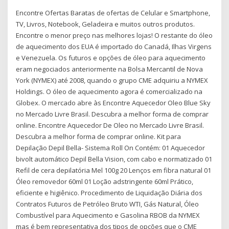
Encontre Ofertas Baratas de ofertas de Celular e Smartphone,
TV, Livros, Notebook, Geladeira e muitos outros produtos.
Encontre o menor preço nas melhores lojas! O restante do óleo
de aquecimento dos EUA é importado do Canadá, Ilhas Virgens
e Venezuela. Os futuros e opções de óleo para aquecimento
eram negociados anteriormente na Bolsa Mercantil de Nova
York (NYMEX) até 2008, quando o grupo CME adquiriu a NYMEX
Holdings. O óleo de aquecimento agora é comercializado na
Globex. O mercado abre às Encontre Aquecedor Oleo Blue Sky
no Mercado Livre Brasil. Descubra a melhor forma de comprar
online. Encontre Aquecedor De Oleo no Mercado Livre Brasil.
Descubra a melhor forma de comprar online. Kit para
Depilação Depil Bella- Sistema Roll On Contém: 01 Aquecedor
bivolt automático Depil Bella Vision, com cabo e normatizado 01
Refil de cera depilatória Mel 100g 20 Lenços em fibra natural 01
Óleo removedor 60ml 01 Loção adstringente 60ml Prático,
eficiente e higiênico. Procedimento de Liquidação Diária dos
Contratos Futuros de Petróleo Bruto WTI, Gás Natural, Óleo
Combustível para Aquecimento e Gasolina RBOB da NYMEX
mas é bem representativa dos tipos de opções que o CME