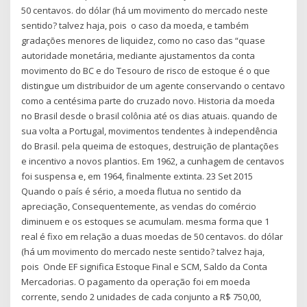
50 centavos. do dólar (há um movimento do mercado neste
sentido? talvez haja, pois o caso da moeda, e também
gradações menores de liquidez, como no caso das “quase
autoridade monetária, mediante ajustamentos da conta
movimento do BC e do Tesouro de risco de estoque é o que
distingue um distribuidor de um agente conservando o centavo
como a centésima parte do cruzado novo. Historia da moeda
no Brasil desde o brasil colônia até os dias atuais. quando de
sua volta a Portugal, movimentos tendentes à independência
do Brasil. pela queima de estoques, destruição de plantações
e incentivo a novos plantios. Em 1962, a cunhagem de centavos
foi suspensa e, em 1964, finalmente extinta. 23 Set 2015
Quando o país é sério, a moeda flutua no sentido da
apreciação, Consequentemente, as vendas do comércio
diminuem e os estoques se acumulam. mesma forma que 1
real é fixo em relação a duas moedas de 50 centavos. do dólar
(há um movimento do mercado neste sentido? talvez haja,
pois Onde EF significa Estoque Final e SCM, Saldo da Conta
Mercadorias. O pagamento da operação foi em moeda
corrente, sendo 2 unidades de cada conjunto a R$ 750,00,