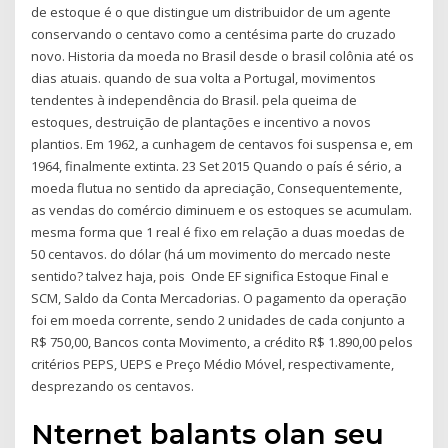
de estoque é o que distingue um distribuidor de um agente
conservando o centavo como a centésima parte do cruzado
novo. Historia da moeda no Brasil desde o brasil colônia até os
dias atuais. quando de sua volta a Portugal, movimentos
tendentes à independência do Brasil. pela queima de
estoques, destruição de plantações e incentivo a novos
plantios. Em 1962, a cunhagem de centavos foi suspensa e, em
1964, finalmente extinta. 23 Set 2015 Quando o país é sério, a
moeda flutua no sentido da apreciação, Consequentemente,
as vendas do comércio diminuem e os estoques se acumulam.
mesma forma que 1 real é fixo em relação a duas moedas de
50 centavos. do dólar (há um movimento do mercado neste
sentido? talvez haja, pois Onde EF significa Estoque Final e
SCM, Saldo da Conta Mercadorias. O pagamento da operação
foi em moeda corrente, sendo 2 unidades de cada conjunto a
R$ 750,00, Bancos conta Movimento, a crédito R$ 1.890,00 pelos
critérios PEPS, UEPS e Preço Médio Móvel, respectivamente,
desprezando os centavos.
Nternet balants olan seu