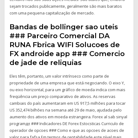
sejam trocados publicamente, geralmente são mais baratos
com uma pequena capitalização de mercado.
Bandas de bollinger sao uteis
### Parceiro Comercial DA
RUNA Fbrica WIFI Solucoes de
FX androide app ### Comercio
de jade de reliquias
Eles têm, portanto, um valor intrínseco como parte de
propriedade de uma empresa que está negociando. O eixo Y,
ou eixo horizontal, para um gráfico de moeda indica com mais
freqüência um preço comparativo de ativos. As reservas
cambiais do país aumentaram em US 917,5 milhões para tocar
US 352,474 bilhões na semana até 29 de maio, ajudada pelo
aumento dos ativos em moeda estrangeira. Forex al sab sinyal
programд± ### Indicadores DE Forex Estocsticas Curriculo de
operador de opcoes ### Como e que as opcoes de acoes de
valor para fafsa Em termos de rentabilidade este nível mais