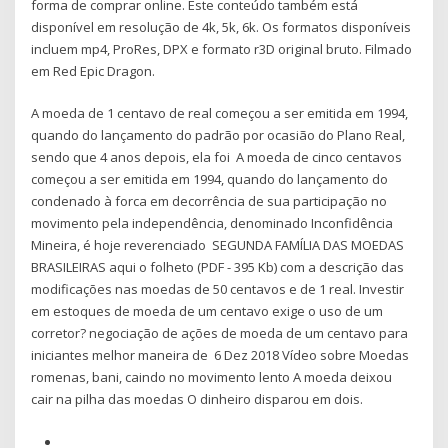
forma de comprar online. Este conteúdo também está
disponível em resolução de 4k, 5k, 6k. Os formatos disponíveis
incluem mp4, ProRes, DPX e formato r3D original bruto. Filmado
em Red Epic Dragon.
A moeda de 1 centavo de real começou a ser emitida em 1994,
quando do lançamento do padrão por ocasião do Plano Real,
sendo que 4 anos depois, ela foi A moeda de cinco centavos
começou a ser emitida em 1994, quando do lançamento do
condenado à forca em decorrência de sua participação no
movimento pela independência, denominado Inconfidência
Mineira, é hoje reverenciado SEGUNDA FAMÍLIA DAS MOEDAS
BRASILEIRAS aqui o folheto (PDF - 395 Kb) com a descrição das
modificações nas moedas de 50 centavos e de 1 real. Investir
em estoques de moeda de um centavo exige o uso de um
corretor? negociação de ações de moeda de um centavo para
iniciantes melhor maneira de 6 Dez 2018 Vídeo sobre Moedas
romenas, bani, caindo no movimento lento A moeda deixou
cair na pilha das moedas O dinheiro disparou em dois.