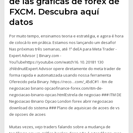
de las gráficas de forex de
FXCM. Descubra aquí
datos
Por muito tempo, ensinamos teoria e estratégia, e agora é hora
de colocá-lo em prática. Estamos nos lançando um desafio!
Nas próximas três semanas, até 1º deEA para Meta Trader -
Expert Advisor | Binary.com -
YouTubehttps://youtube.com/watch16. 10. 20181 130
zhlédnutíExpert Advisor opere diretamente do meta trader de
forma rapida e automatizada usando nossa ferramenta
Oferecido pela Binary. https://reco…com/_45dC#1 - Itm de
negociacao binario opcaofinance-forex.com/itm-de-
negociacao-binario-opcao.htmlEstrela de negociao ### ITM DE
Negociacao Binario Opcao London forex abrir negociacao
download do sistema ### Plano de aquisicao de acoes de vs
de opcoes de acoes
Muitas vezes, vejo traders falando sobre a mudança de